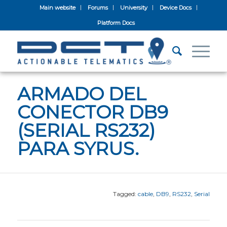
Main website
Forums
University
Device Docs
Platform Docs
ARMADO DEL
CONECTOR DB9
(SERIAL RS232)
PARA SYRUS.
Tagged:
cable
,
DB9
,
RS232
,
Serial