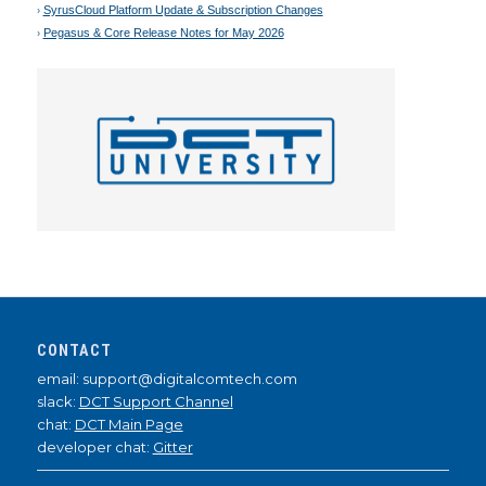
SyrusCloud Platform Update & Subscription Changes
Pegasus & Core Release Notes for May 2026
CONTACT
email: support@digitalcomtech.com
slack:
DCT Support Channel
chat:
DCT Main Page
developer chat:
Gitter