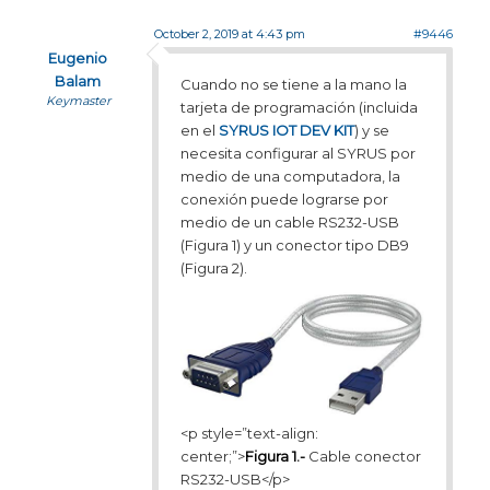
October 2, 2019 at 4:43 pm
#9446
Eugenio
Balam
Cuando no se tiene a la mano la
Keymaster
tarjeta de programación (incluida
en el
SYRUS IOT DEV KIT
) y se
necesita configurar al SYRUS por
medio de una computadora, la
conexión puede lograrse por
medio de un cable RS232-USB
(Figura 1) y un conector tipo DB9
(Figura 2).
<p style=”text-align:
center;”>
Figura 1.-
Cable conector
RS232-USB</p>