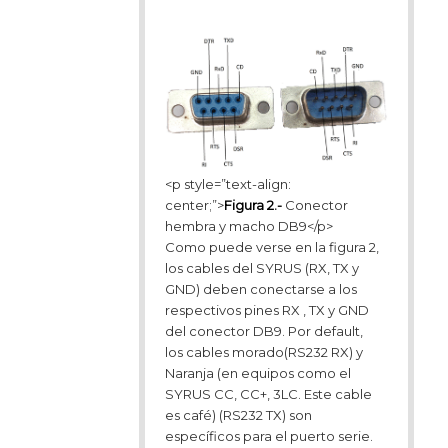
<p style=”text-align:
center;”>
Figura 2.-
Conector
hembra y macho DB9</p>
Como puede verse en la figura 2,
los cables del SYRUS (RX, TX y
GND) deben conectarse a los
respectivos pines RX , TX y GND
del conector DB9. Por default,
los cables morado(RS232 RX) y
Naranja (en equipos como el
SYRUS CC, CC+, 3LC. Este cable
es café) (RS232 TX) son
específicos para el puerto serie.