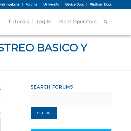
Main website
Forums
University
Device Docs
Platform Docs
Tutorials
Log In
Fleet Operators
STREO BASICO Y
r
SEARCH FORUMS
s
0