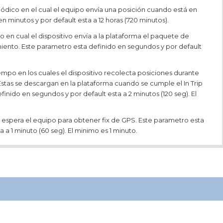
dico en el cual el equipo envía una posición cuando está en
 minutos y por default esta a 12 horas (720 minutos).
 en cual el dispositivo envía a la plataforma el paquete de
ento. Este parametro esta definido en segundos y por default
empo en los cuales el dispositivo recolecta posiciones durante
Estas se descargan en la plataforma cuando se cumple el In Trip
inido en segundos y por default esta a 2 minutos (120 seg). El
pera el equipo para obtener fix de GPS. Este parametro esta
 a 1 minuto (60 seg). El minimo es 1 minuto.