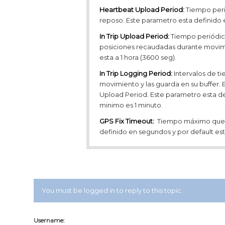
Heartbeat Upload Period:
Tiempo perió
reposo. Este parametro esta definido en
In Trip Upload Period:
Tiempo periódico
posiciones recaudadas durante movimi
esta a 1 hora (3600 seg).
In Trip Logging Period:
Intervalos de ti
movimiento y las guarda en su buffer. 
Upload Period. Este parametro esta def
minimo es 1 minuto.
GPS Fix Timeout:
Tiempo máximo que es
definido en segundos y por default esta
You must be logged in to reply to this topic.
Username: